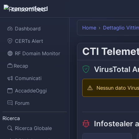
ransomfeed
Home
Dettaglio Vitti
Dashboard
CERTs Alert
CTI Teleme
RF Domain Monitor
Recap
VirusTotal A
Comunicati
Nessun dato Virus
AccaddeOggi
Forum
Ricerca
Infostealer 
Ricerca Globale