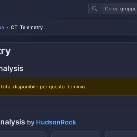
ma
CTI Telemetry
try
nalysis
Total disponibile per questo dominio.
analysis
by
HudsonRock