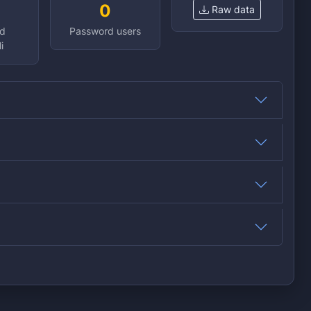
0
Raw data
d
Password users
i