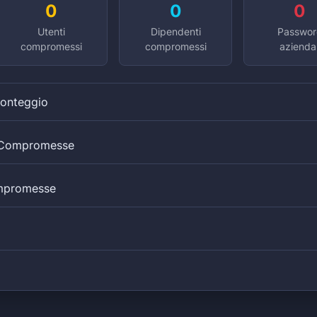
0
0
0
Utenti
Dipendenti
Passwor
compromessi
compromessi
aziendal
Conteggio
i Compromesse
mpromesse