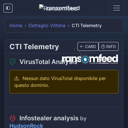
ransomfeed
Home
Dettaglio Vittima
CTI Telemetry
CTI Telemetry
CARD
INFO
VirusTotal Analysis
Nessun dato VirusTotal disponibile per
questo dominio.
Infostealer analysis
by
HudsonRock