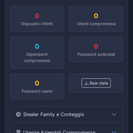
0
0
Dispositivi infetti
Utenti compromessi
0
0
Dipendenti
Password aziendali
compromessi
0
Raw data
Password users
Stealer Family e Conteggio
Utenze Aziendali Compromesse