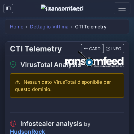
ransomfeed
Home
Dettaglio Vittima
CTI Telemetry
CTI Telemetry
CARD
INFO
VirusTotal Analysis
Nessun dato VirusTotal disponibile per
questo dominio.
Infostealer analysis
by
HudsonRock