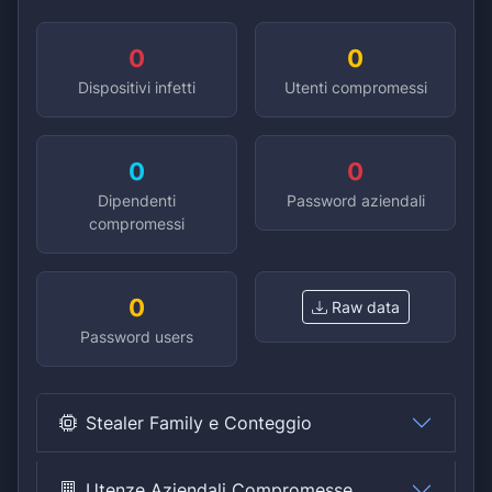
0
0
Dispositivi infetti
Utenti compromessi
0
0
Dipendenti
Password aziendali
compromessi
0
Raw data
Password users
Stealer Family e Conteggio
Utenze Aziendali Compromesse