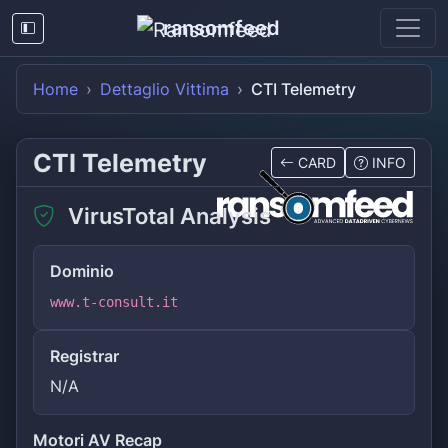
ransomfeed
Home
Dettaglio Vittima
CTI Telemetry
CTI Telemetry
CARD
INFO
VirusTotal Analysis
Dominio
www.t-consult.it
Registrar
N/A
Motori AV Recap