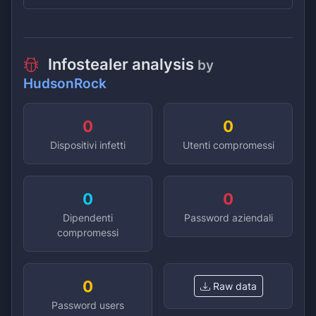
Infostealer analysis
by
HudsonRock
0
0
Dispositivi infetti
Utenti compromessi
0
0
Dipendenti
Password aziendali
compromessi
0
Raw data
Password users