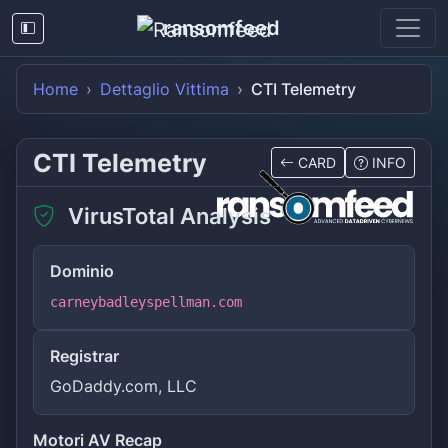
ransomfeed
Home
Dettaglio Vittima
CTI Telemetry
CTI Telemetry
CARD
INFO
VirusTotal Analysis
Dominio
carneybadleyspellman.com
Registrar
GoDaddy.com, LLC
Motori AV Recap