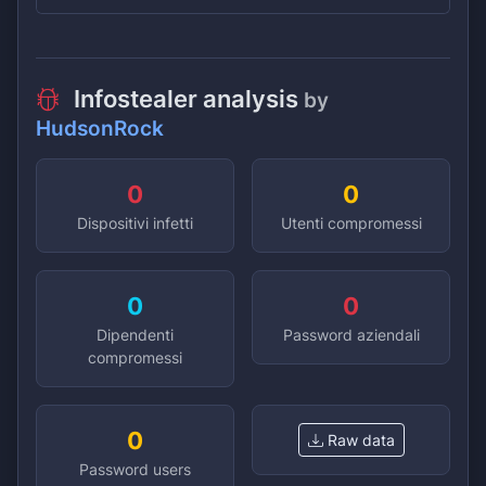
Infostealer analysis
by
HudsonRock
0
0
Dispositivi infetti
Utenti compromessi
0
0
Dipendenti
Password aziendali
compromessi
0
Raw data
Password users