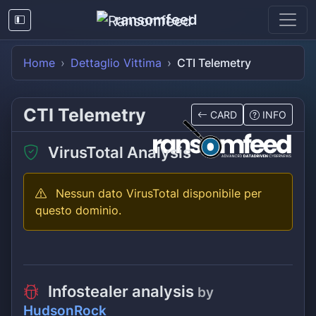
ransomfeed
Home
Dettaglio Vittima
CTI Telemetry
CTI Telemetry
CARD
INFO
VirusTotal Analysis
Nessun dato VirusTotal disponibile per
questo dominio.
Infostealer analysis
by
HudsonRock