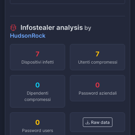
Infostealer analysis
by
HudsonRock
7
7
Dispositivi infetti
Utenti compromessi
0
0
Dipendenti
Password aziendali
compromessi
0
Raw data
Password users