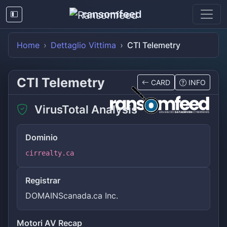
ransomfeed
Home
Dettaglio Vittima
CTI Telemetry
CTI Telemetry
CARD
INFO
VirusTotal Analysis
Dominio
cirrealty.ca
Registrar
DOMAINScanada.ca Inc.
Motori AV Recap