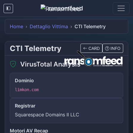
ransomfeed
Home
Dettaglio Vittima
CTI Telemetry
CTI Telemetry
CARD
INFO
VirusTotal Analysis
Dominio
limkon.com
Registrar
Squarespace Domains II LLC
Motori AV Recap