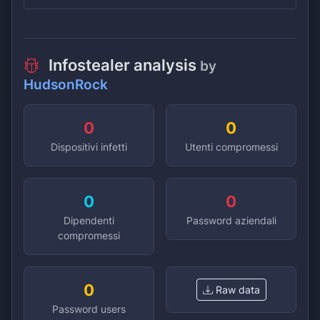
Infostealer analysis
by
HudsonRock
0
0
Dispositivi infetti
Utenti compromessi
0
0
Dipendenti
Password aziendali
compromessi
0
Raw data
Password users