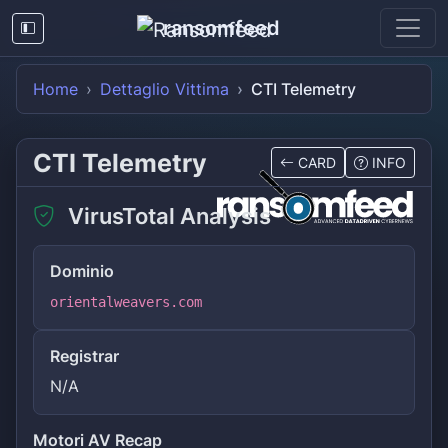
ransomfeed
Home
Dettaglio Vittima
CTI Telemetry
CTI Telemetry
CARD
INFO
VirusTotal Analysis
Dominio
orientalweavers.com
Registrar
N/A
Motori AV Recap