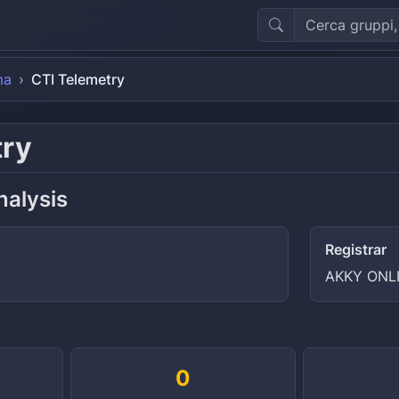
ma
CTI Telemetry
try
nalysis
Registrar
AKKY ONLI
0