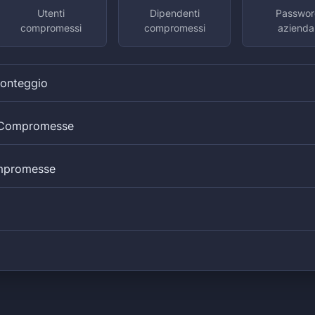
Utenti
Dipendenti
Passwor
compromessi
compromessi
aziendal
Conteggio
i Compromesse
mpromesse