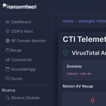
ransomfeed
Home
Dettaglio Vitti
Dashboard
CERTs Alert
CTI Teleme
RF Domain Monitor
Recap
VirusTotal A
Comunicati
Dominio
AccaddeOggi
sanver.com.mx
Forum
Motori AV Recap
Ricerca
Ricerca Globale
0