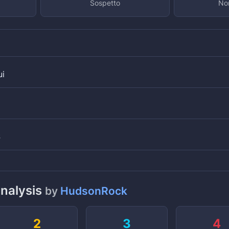
Sospetto
Non
ui
S
analysis
by
HudsonRock
2
3
4