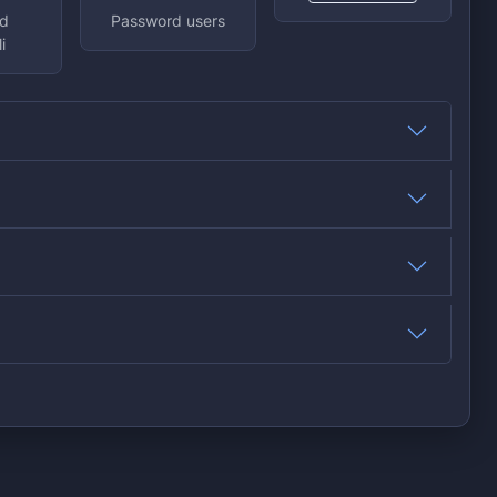
d
Password users
i