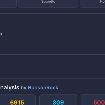
Sospetto
Non
ui
S
analysis
by
HudsonRock
6915
309
50