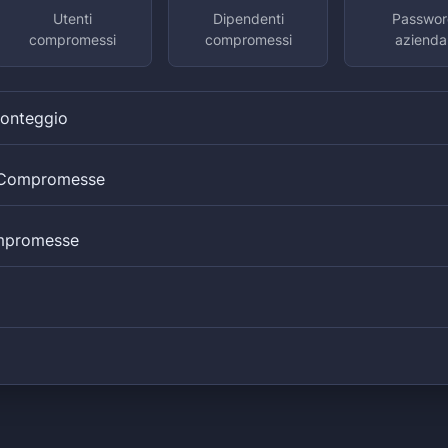
Utenti
Dipendenti
Passwor
compromessi
compromessi
aziendal
Conteggio
i Compromesse
mpromesse