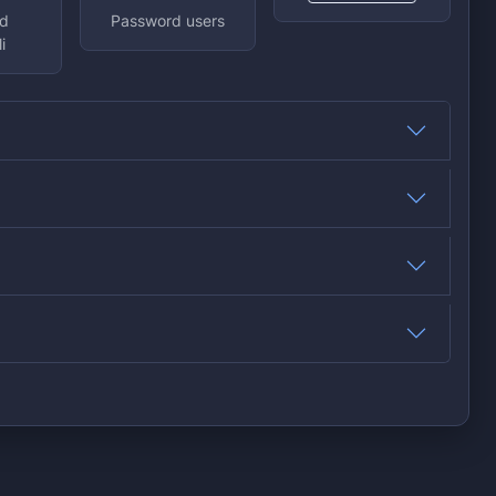
d
Password users
i