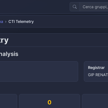
ma
CTI Telemetry
try
nalysis
Registrar
GIP RENA
0