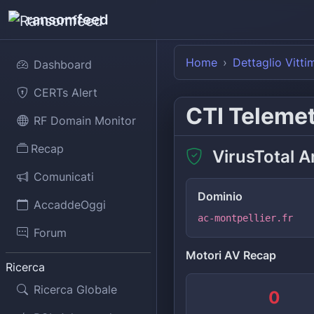
ransomfeed
Home
Dettaglio Vitti
Dashboard
CERTs Alert
CTI Teleme
RF Domain Monitor
Recap
VirusTotal A
Comunicati
Dominio
AccaddeOggi
ac-montpellier.fr
Forum
Motori AV Recap
Ricerca
Ricerca Globale
0