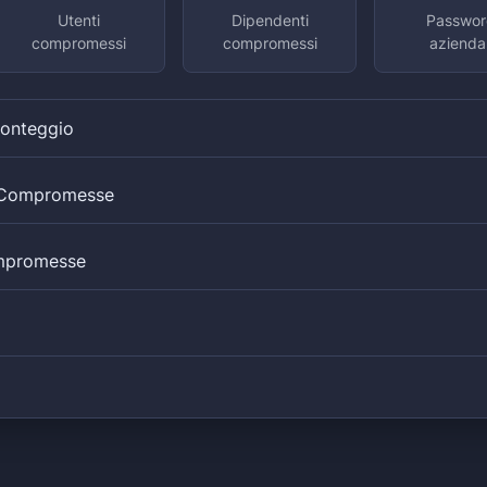
Utenti
Dipendenti
Passwor
compromessi
compromessi
aziendal
Conteggio
i Compromesse
mpromesse