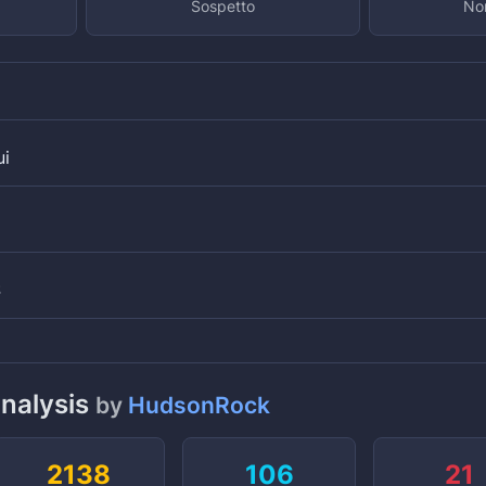
Sospetto
Non
ui
S
analysis
by
HudsonRock
2138
106
21