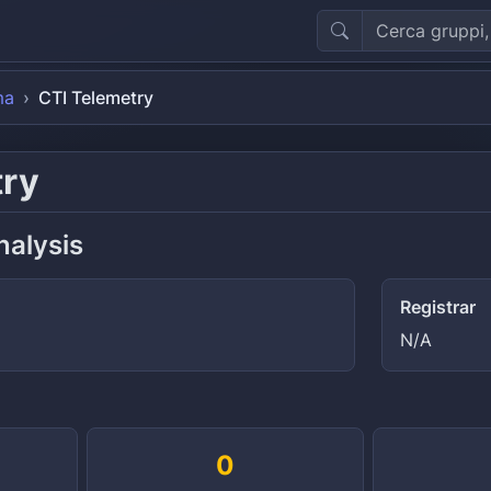
ma
CTI Telemetry
try
nalysis
Registrar
N/A
0