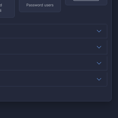
d
Password users
i