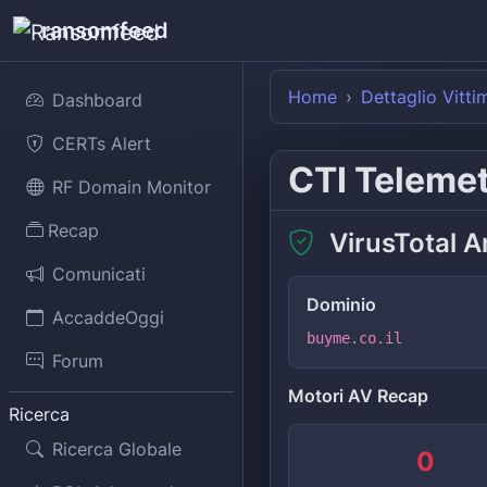
ransomfeed
Home
Dettaglio Vitti
Dashboard
CERTs Alert
CTI Teleme
RF Domain Monitor
Recap
VirusTotal A
Comunicati
Dominio
AccaddeOggi
buyme.co.il
Forum
Motori AV Recap
Ricerca
Ricerca Globale
0