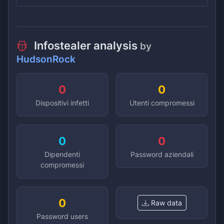
Infostealer analysis
by
HudsonRock
0
0
Dispositivi infetti
Utenti compromessi
0
0
Dipendenti
Password aziendali
compromessi
0
Raw data
Password users