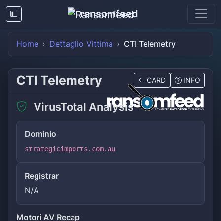
ransomfeed
Home
Dettaglio Vittima
CTI Telemetry
CTI Telemetry
CARD
INFO
VirusTotal Analysis
Dominio
strategicimports.com.au
Registrar
N/A
Motori AV Recap