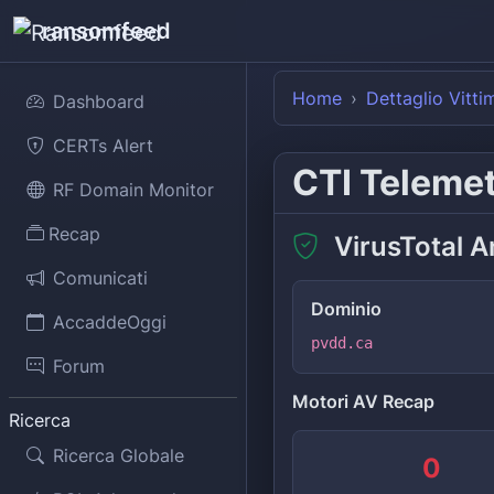
ransomfeed
Home
Dettaglio Vitti
Dashboard
CERTs Alert
CTI Teleme
RF Domain Monitor
Recap
VirusTotal A
Comunicati
Dominio
AccaddeOggi
pvdd.ca
Forum
Motori AV Recap
Ricerca
Ricerca Globale
0