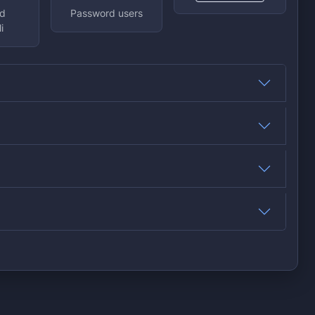
d
Password users
i