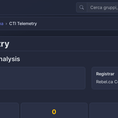
ma
CTI Telemetry
try
nalysis
Registrar
Rebel.ca C
0