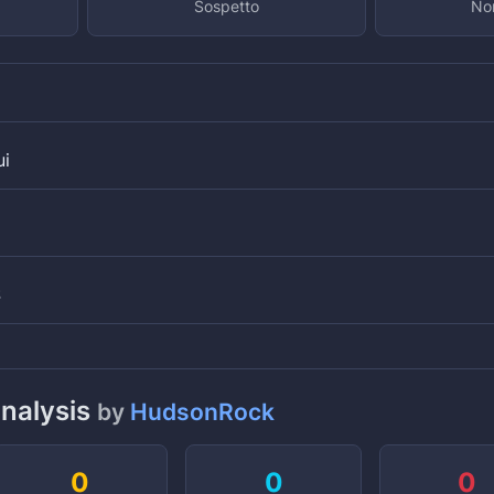
Sospetto
Non
ui
S
analysis
by
HudsonRock
0
0
0