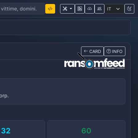
CARD
INFO
orp.
32
60