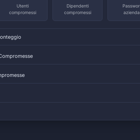
Utenti
Dipendenti
Passwor
compromessi
compromessi
aziendal
Conteggio
i Compromesse
mpromesse