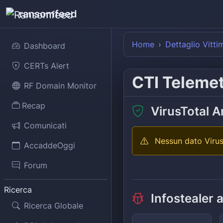
ransomfeed
Home
Dettaglio Vitti
Dashboard
CERTs Alert
CTI Teleme
RF Domain Monitor
Recap
VirusTotal A
Comunicati
Nessun dato Virus
AccaddeOggi
Forum
Ricerca
Infostealer 
Ricerca Globale