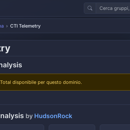
ma
CTI Telemetry
try
nalysis
Total disponibile per questo dominio.
analysis
by
HudsonRock