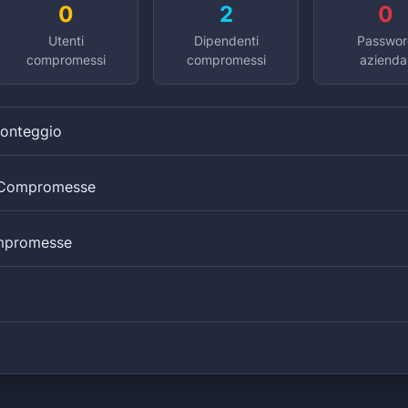
0
2
0
Utenti
Dipendenti
Passwor
compromessi
compromessi
aziendal
Conteggio
i Compromesse
mpromesse