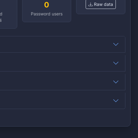
0
Raw data
d
Password users
i