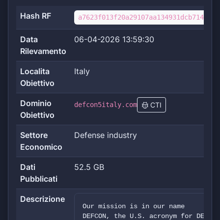
Hash RF
a7623f013f20a29107aa134931dcb714cf97
Data
06-04-2026 13:59:30
Rilevamento
Localita
Italy
Obiettivo
Dominio
defcon5italy.com
CTI
Obiettivo
Settore
Defense industry
Economico
Dati
52.5 GB
Pubblicati
Descrizione
Our mission is in our name
DEFCON, the U.S. acronym for DEFens